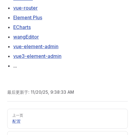
vue-router
Element Plus
ECharts
wangEditor
vue-element-admin
vue3-element-admin
...
最后更新于:
11/20/25, 9:38:33 AM
Pager
上一页
配置