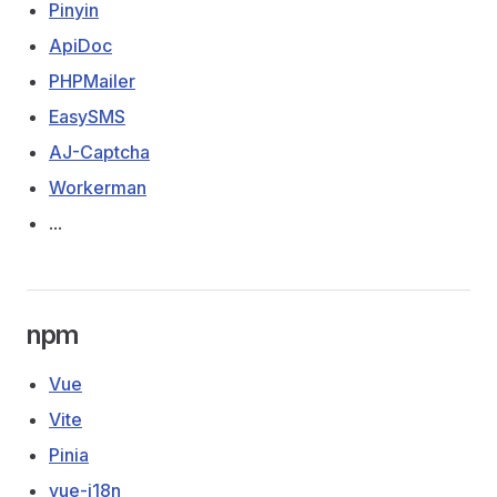
Pinyin
ApiDoc
PHPMailer
EasySMS
AJ-Captcha
Workerman
...
npm
Vue
Vite
Pinia
vue-i18n